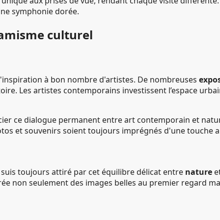
nique aux prises de vue, rendant chaque visite différente. 
 une symphonie dorée.
namisme culturel
 d'inspiration à bon nombre d'artistes. De nombreuses
expos
oire. Les artistes contemporains investissent l’espace urbai
cier ce dialogue permanent entre art contemporain et natur
tos et souvenirs soient toujours imprégnés d'une touche ar
s toujours attiré par cet équilibre délicat entre
nature
e
 crée non seulement des images belles au premier regard ma