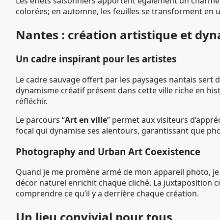
Les effets saisonniers apportent également un charme u
colorées; en automne, les feuilles se transforment en
Nantes : création artistique et dy
Un cadre inspirant pour les artistes
Le cadre sauvage offert par les paysages nantais sert
dynamisme créatif présent dans cette ville riche en hist
réfléchir.
Le parcours “
Art en ville
” permet aux visiteurs d’appré
focal qui dynamise ses alentours, garantissant que pho
Photography and Urban Art Coexistence
Quand je me promène armé de mon appareil photo, je sui
décor naturel enrichit chaque cliché. La juxtaposition
comprendre ce qu’il y a derrière chaque création.
Un lieu convivial pour tous