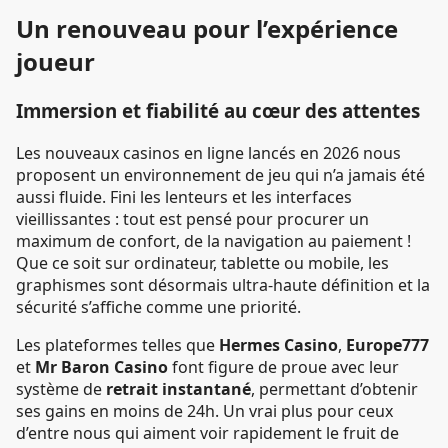
Un renouveau pour l’expérience
joueur
Immersion et fiabilité au cœur des attentes
Les nouveaux casinos en ligne lancés en 2026 nous
proposent un environnement de jeu qui n’a jamais été
aussi fluide. Fini les lenteurs et les interfaces
vieillissantes : tout est pensé pour procurer un
maximum de confort, de la navigation au paiement !
Que ce soit sur ordinateur, tablette ou mobile, les
graphismes sont désormais ultra-haute définition et la
sécurité s’affiche comme une priorité.
Les plateformes telles que
Hermes Casino
,
Europe777
et
Mr Baron Casino
font figure de proue avec leur
système de
retrait instantané
, permettant d’obtenir
ses gains en moins de 24h. Un vrai plus pour ceux
d’entre nous qui aiment voir rapidement le fruit de