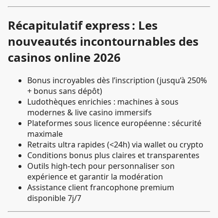
Récapitulatif express : Les
nouveautés incontournables des
casinos online 2026
Bonus incroyables dès l’inscription (jusqu’à 250%
+ bonus sans dépôt)
Ludothèques enrichies : machines à sous
modernes & live casino immersifs
Plateformes sous licence européenne : sécurité
maximale
Retraits ultra rapides (<24h) via wallet ou crypto
Conditions bonus plus claires et transparentes
Outils high-tech pour personnaliser son
expérience et garantir la modération
Assistance client francophone premium
disponible 7j/7