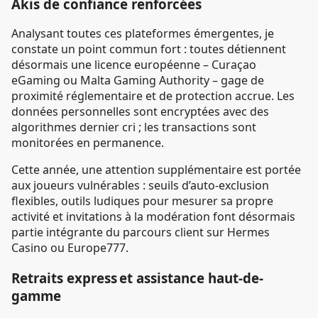
Akis de confiance renforcées
Analysant toutes ces plateformes émergentes, je
constate un point commun fort : toutes détiennent
désormais une licence européenne – Curaçao
eGaming ou Malta Gaming Authority – gage de
proximité réglementaire et de protection accrue. Les
données personnelles sont encryptées avec des
algorithmes dernier cri ; les transactions sont
monitorées en permanence.
Cette année, une attention supplémentaire est portée
aux joueurs vulnérables : seuils d’auto-exclusion
flexibles, outils ludiques pour mesurer sa propre
activité et invitations à la modération font désormais
partie intégrante du parcours client sur Hermes
Casino ou Europe777.
Retraits express et assistance haut-de-
gamme