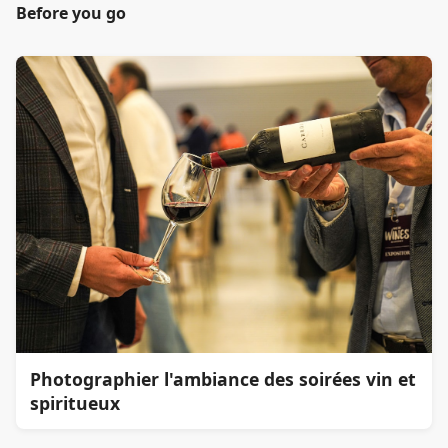
Before you go
Photographier l'ambiance des soirées vin et
spiritueux