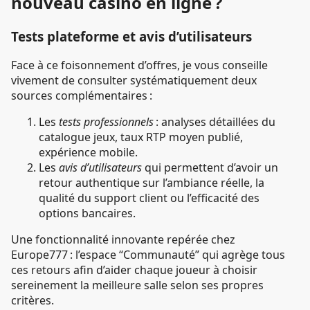
nouveau casino en ligne ?
Tests plateforme et avis d’utilisateurs
Face à ce foisonnement d’offres, je vous conseille
vivement de consulter systématiquement deux
sources complémentaires :
Les
tests professionnels
: analyses détaillées du
catalogue jeux, taux RTP moyen publié,
expérience mobile.
Les
avis d’utilisateurs
qui permettent d’avoir un
retour authentique sur l’ambiance réelle, la
qualité du support client ou l’efficacité des
options bancaires.
Une fonctionnalité innovante repérée chez
Europe777 : l’espace “Communauté” qui agrège tous
ces retours afin d’aider chaque joueur à choisir
sereinement la meilleure salle selon ses propres
critères.