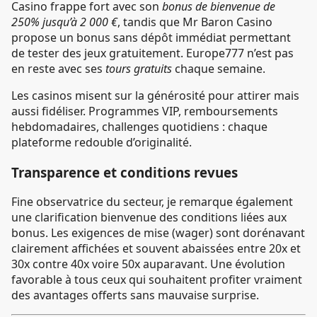
Casino frappe fort avec son
bonus de bienvenue de
250% jusqu’à 2 000 €
, tandis que Mr Baron Casino
propose un bonus sans dépôt immédiat permettant
de tester des jeux gratuitement. Europe777 n’est pas
en reste avec ses
tours gratuits
chaque semaine.
Les casinos misent sur la générosité pour attirer mais
aussi fidéliser. Programmes VIP, remboursements
hebdomadaires, challenges quotidiens : chaque
plateforme redouble d’originalité.
Transparence et conditions revues
Fine observatrice du secteur, je remarque également
une clarification bienvenue des conditions liées aux
bonus. Les exigences de mise (wager) sont dorénavant
clairement affichées et souvent abaissées entre 20x et
30x contre 40x voire 50x auparavant. Une évolution
favorable à tous ceux qui souhaitent profiter vraiment
des avantages offerts sans mauvaise surprise.